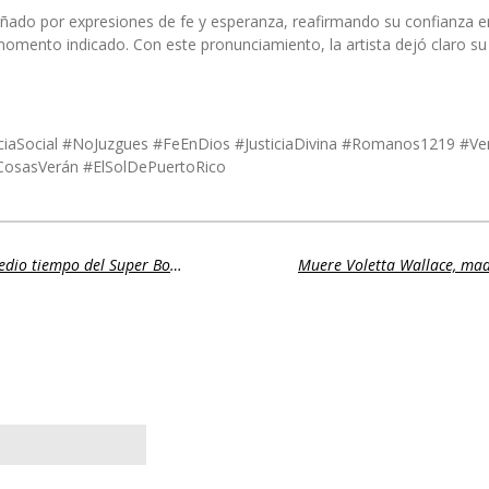
ado por expresiones de fe y esperanza, reafirmando su confianza en
l momento indicado. Con este pronunciamiento, la artista dejó claro s
aSocial #NoJuzgues #FeEnDios #JusticiaDivina #Romanos1219 #Ven
osasVerán #ElSolDePuertoRico
Bad Bunny adelanta el espectáculo de medio tiempo del Super Bowl LX: “El mundo bailará”