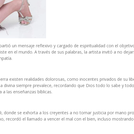
rtió un mensaje reflexivo y cargado de espiritualidad con el objetivo
rsiste en el mundo. A través de sus palabras, la artista invitó a no deja
mpatía.
ierra existen realidades dolorosas, como inocentes privados de su l
icia divina siempre prevalece, recordando que Dios todo lo sabe y to
 a las enseñanzas bíblicas.
9, donde se exhorta a los creyentes a no tomar justicia por mano prop
mo, recordó el llamado a vencer el mal con el bien, incluso mostran