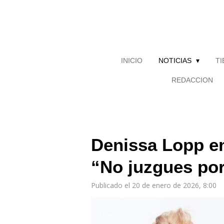
Ir
al
contenido
principal
INICIO
NOTICIAS
T
REDACCION
Denissa Lopp en
“No juzgues por
Publicado el 20 de enero de 2026, 8:00