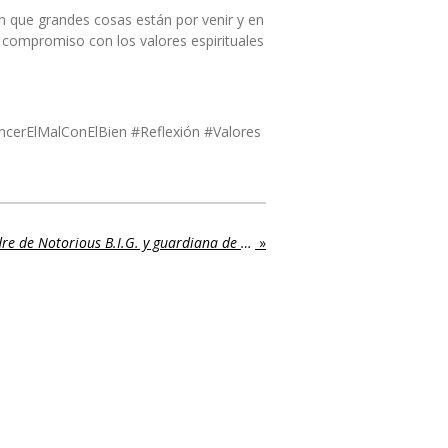
 que grandes cosas están por venir y en
u compromiso con los valores espirituales
cerElMalConElBien #Reflexión #Valores
Muere Voletta Wallace, madre de Notorious B.I.G. y guardiana de su legado, a los 78 años
»