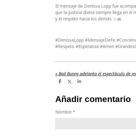
El mensaje de Denissa Lopp fue acompañ
que la justicia divina siempre llega en e
y el respeto hacia los demás. ✨🙏
#DenissaLopp #MensajeDeFe #Concienci
#Respeto #Esperanza #Amen #GrandesC
«
C
C
C
o
o
o
m
m
m
p
p
p
Añadir comentario
a
a
a
r
r
r
t
t
t
Nombre *
i
i
i
r
r
r