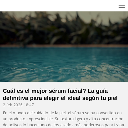
Ir
al
contenido
principal
Cuál es el mejor sérum facial? La guía
definitiva para elegir el ideal según tu piel
2 feb 2026
18:47
En el mundo del cuidado de la piel, el sérum se ha convertido en
un producto imprescindible. Su textura ligera y alta concentración
de activos lo hacen uno de los aliados más poderosos para tratar