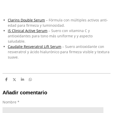
Clarins Double Serum
– Fórmula con múltiples activos anti-
edad para firmeza y luminosidad.
iS Clinical Active Serum
– Suero con vitamina C y
antioxidantes para tono más uniforme y y aspecto
saludable.
Caudalie Resveratrol Lift Serum
– Suero antioxidante con
resveratrol y ácido hialurónico para firmeza visible y textura
suave.
C
C
C
C
o
o
o
o
m
m
m
m
p
p
p
p
Añadir comentario
a
a
a
a
r
r
r
r
Nombre *
t
t
t
t
i
i
i
i
r
r
r
r