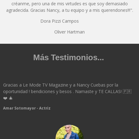
créanme, pero una de mis virtudes es que soy demasiado
agradecida. Gracias Nancy, a tu equipo y a mis querendones!!!".
Dora Pizzi Campos
Oliver Hartman
Más Testimonios...
Gracias a Le Mode TV Magazine y a Nancy Cuebas por la
oportunidad ! bendiciones y besos . Namaste y TE CALLAS! 🇵🇷
❤️ 🎄
Amar Sotomayor - Actriz