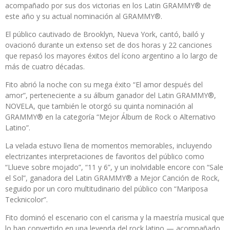
acompañado por sus dos victorias en los
Latin GRAMMY®
de
este año y su actual nominación al
GRAMMY®.
El público cautivado de Brooklyn, Nueva York, cantó, bailó y
ovacionó durante un extenso set de dos horas y 22 canciones
que repasó los mayores éxitos del ícono argentino a lo largo de
más de cuatro décadas.
Fito abrió la noche con su mega éxito “El amor después del
amor”, perteneciente a su álbum ganador del Latin GRAMMY®,
NOVELA, que también le otorgó su quinta nominación al
GRAMMY® en la categoría “Mejor Álbum de Rock o Alternativo
Latino”.
La velada estuvo llena de momentos memorables, incluyendo
electrizantes interpretaciones de favoritos del público como
“Llueve sobre mojado”, “11 y 6”,
y un inolvidable encore con
“Sale
el Sol”,
ganadora del
Latin GRAMMY®
a
Mejor Canción de Rock,
seguido por un coro multitudinario del público con
“Mariposa
Tecknicolor”.
Fito dominó el escenario con el carisma y la maestría musical que
lo han convertido en una leyenda del rock latino — acompañado