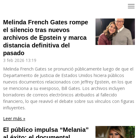
Ir
al
contenido
Melinda French Gates rompe
principal
el silencio tras nuevos
archivos de Epstein y marca
distancia definitiva del
pasado
3 feb 2026
13:19
Melinda French Gates se pronunció públicamente luego de que el
Departamento de Justicia de Estados Unidos hiciera públicos
nuevos documentos relacionados con Jeffrey Epstein, en los que
se menciona a su exesposo, Bill Gates. Los archivos incluyen
borradores de correos electrónicos atribuidos al fallecido
financiero, lo que reavivó el debate sobre sus vínculos con figuras
influyentes.
Leer más »
El público impulsa “Melania”
al éxito: el documental