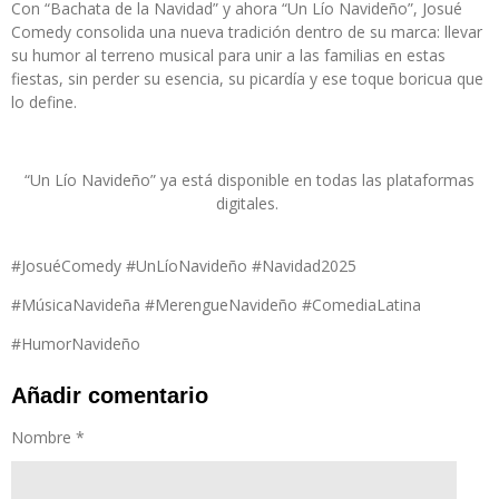
Con
“Bachata de la Navidad” y ahora “Un Lío Navideño”,
Josué
Comedy consolida una nueva tradición dentro de su marca:
llevar
su humor al terreno musical para unir a las familias en estas
fiestas
, sin perder su esencia, su picardía y ese toque boricua que
lo define.
“Un Lío Navideño”
ya está disponible en todas las plataformas
digitales.
#JosuéComedy #
UnLíoNavideño #Navidad2025
#MúsicaNavideña #
MerengueNavideño #ComediaLatina
#HumorNavideño
Añadir comentario
Nombre *