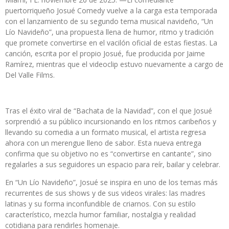
puertorriqueño
Josué Comedy
vuelve a la carga esta temporada
con el lanzamiento de su segundo tema musical navideño,
“Un
Lío Navideño”
, una propuesta llena de humor, ritmo y tradición
que promete convertirse en el vacilón oficial de estas fiestas. La
canción, escrita por el propio Josué, fue producida por
Jaime
Ramírez
, mientras que el videoclip estuvo nuevamente a cargo de
Del Valle Films
.
Tras el éxito viral de
“Bachata de la Navidad”
, con el que Josué
sorprendió a su público incursionando en los ritmos caribeños y
llevando su comedia a un formato musical, el artista regresa
ahora con un
merengue lleno de sabor
. Esta nueva entrega
confirma que su objetivo no es “convertirse en cantante”, sino
regalarles a sus seguidores un espacio para reír, bailar y celebrar
.
En “Un Lío Navideño”, Josué se inspira en uno de los temas más
recurrentes de sus shows y de sus videos virales: las madres
latinas y su forma inconfundible de criarnos. Con su estilo
característico, mezcla humor familiar, nostalgia y realidad
cotidiana para rendirles homenaje.