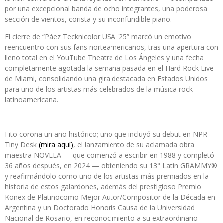
por una excepcional banda de ocho integrantes, una poderosa
sección de vientos, corista y su inconfundible piano.
El cierre de “Páez Tecknicolor USA '25” marcó un emotivo
reencuentro con sus fans norteamericanos, tras una apertura con
lleno total en el YouTube Theatre de Los Ángeles y una fecha
completamente agotada la semana pasada en el Hard Rock Live
de Miami, consolidando una gira destacada en Estados Unidos
para uno de los artistas más celebrados de la música rock
latinoamericana.
Fito corona un año histórico; uno que incluyó su debut en
NPR
Tiny Desk
(mira aquí)
, el lanzamiento de su aclamada obra
maestra
NOVELA
— que comenzó a escribir en 1988 y completó
36 años después, en 2024 — obteniendo su 13°
Latin GRAMMY®
y reafirmándolo como uno de los artistas más premiados en la
historia de estos galardones, además del prestigioso
Premio
Konex de Platino
como Mejor Autor/Compositor de la Década en
Argentina y un
Doctorado Honoris Causa
de la Universidad
Nacional de Rosario, en reconocimiento a su extraordinario