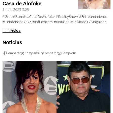
Casa de Alofoke
14 dic 2025
5:23
#GracieBon #LaCasaDeAlofoke #RealityShow #Entretenimiento
#Tendencias2025 #Influencers #Noticias #LeModeTVMagazine
Leer más »
Noticias
Compartir
Compartir
Compartir
Compartir