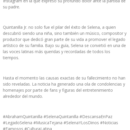
Instagram en la que expresó su profundo dolor ante la partida de
su padre.
Quintanilla Jr. no solo fue el pilar del éxito de Selena, a quien
descubrió siendo una niña, sino también un músico, compositor y
productor que dedicó gran parte de su vida a promover el legado
artístico de su familia. Bajo su guía, Selena se convirtió en una de
las voces latinas más queridas y recordadas de todos los
tiempos.
Hasta el momento las causas exactas de su fallecimiento no han
sido reveladas. La noticia ha generado una ola de condolencias y
homenajes por parte de fans y figuras del entretenimiento
alrededor del mundo.
#AbrahamQuintanilla #SelenaQuintanilla #DescansaEnPaz
#LegadoSelena #MusicaTejana #SelenaYLosDinos #Noticias
#Famosos #CulturaLatina