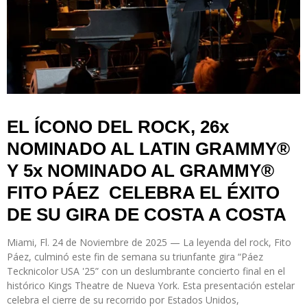
EL ÍCONO DEL ROCK, 26x
NOMINADO AL LATIN GRAMMY®
Y 5x NOMINADO AL GRAMMY®
FITO PÁEZ CELEBRA EL ÉXITO
DE SU GIRA DE COSTA A COSTA
Miami, Fl. 24 de Noviembre de 2025
— La leyenda del rock,
Fito
Páez,
culminó este fin de semana su triunfante gira
“Páez
Tecknicolor USA '25”
con un deslumbrante concierto final en el
histórico
Kings Theatre
de Nueva York. Esta presentación estelar
celebra el cierre de su recorrido por Estados Unidos,