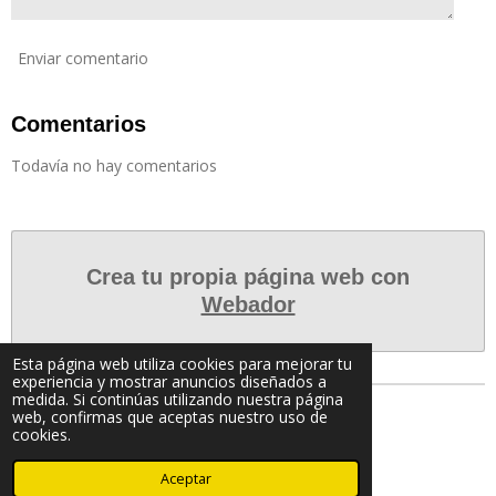
Enviar comentario
Comentarios
Todavía no hay comentarios
Crea tu propia página web con
Webador
Esta página web utiliza cookies para mejorar tu
experiencia y mostrar anuncios diseñados a
medida. Si continúas utilizando nuestra página
web, confirmas que aceptas nuestro uso de
Compartir
Compartir
Compartir
Compartir
cookies.
© 2023 - 2026 Le Mode TV Magazine
Aceptar
Con la tecnología de
Webador