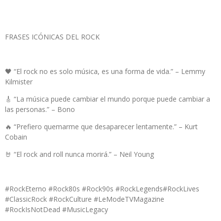
FRASES ICÓNICAS DEL ROCK
🖤 “El rock no es solo música, es una forma de vida.” – Lemmy
Kilmister
🎸 “La música puede cambiar el mundo porque puede cambiar a
las personas.” – Bono
🔥 “Prefiero quemarme que desaparecer lentamente.” – Kurt
Cobain
🤘 “El rock and roll nunca morirá.” – Neil Young
#RockEterno #
Rock80s #Rock90s #RockLegends#RockLives
#ClassicRock #RockCulture #LeModeTVMagazine
#RockIsNotDead #MusicLegacy