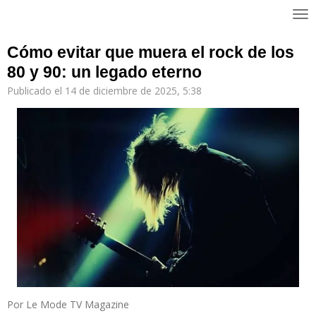
Ir
al
contenido
Cómo evitar que muera el rock de los
principal
80 y 90: un legado eterno
Publicado el 14 de diciembre de 2025, 5:38
Por Le Mode TV Magazine