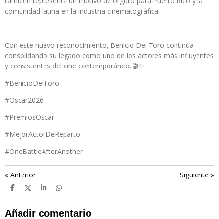
también representa un motivo de orgullo para Puerto Rico y la
comunidad latina en la industria cinematográfica.
Con este nuevo reconocimiento, Benicio Del Toro continúa
consolidando su legado como uno de los actores más influyentes
y consistentes del cine contemporáneo. 🎬✨
#BenicioDelToro
#Oscar2026
#PremiosOscar
#MejorActorDeReparto
#OneBattleAfterAnother
«
Anterior
Siguiente
»
C
C
C
C
o
o
o
o
m
m
m
m
p
p
p
p
Añadir comentario
a
a
a
a