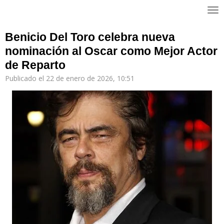
Ir
al
contenido
Benicio Del Toro celebra nueva
principal
nominación al Oscar como Mejor Actor
de Reparto
Publicado el 22 de enero de 2026, 10:51