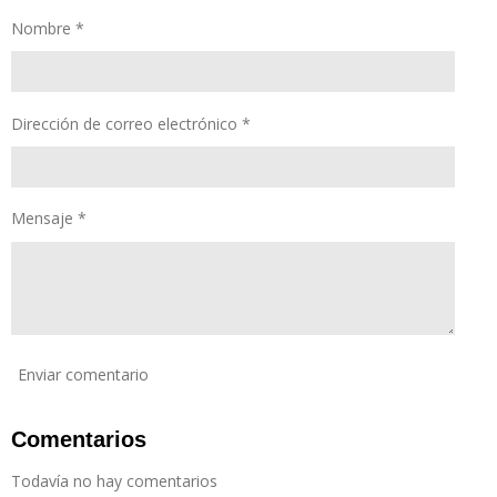
r
r
r
r
Nombre *
t
t
t
t
i
i
i
i
r
r
r
r
Dirección de correo electrónico *
Mensaje *
Enviar comentario
Comentarios
Todavía no hay comentarios