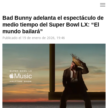
Ir
al
contenido
Bad Bunny adelanta el espectáculo de
principal
medio tiempo del Super Bowl LX: “El
mundo bailará”
Publicado el 19 de enero de 2026, 19:46