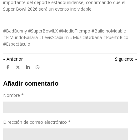
importante del deporte estadounidense, confirmando que el
Super Bowl 2026 será un evento inolvidable.
#BadBunny #SuperBowlLX #MedioTiempo #BaileInolvidable
#ElMundoBailará #LevisStadium #MúsicaUrbana #PuertoRico
#Espectáculo
«
Anterior
Siguiente
»
C
C
C
C
o
o
o
o
m
m
m
m
p
p
p
p
Añadir comentario
a
a
a
a
r
r
r
r
Nombre *
t
t
t
t
i
i
i
i
r
r
r
r
Dirección de correo electrónico *