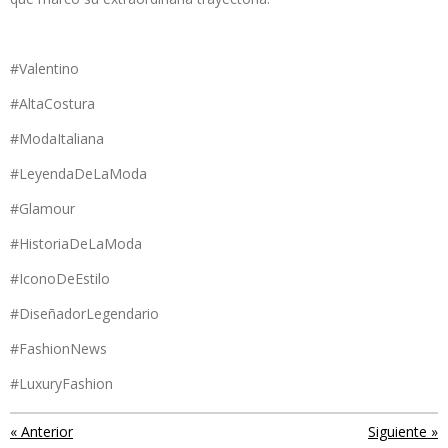
#Valentino
#AltaCostura
#ModaItaliana
#LeyendaDeLaModa
#Glamour
#HistoriaDeLaModa
#IconoDeEstilo
#DiseñadorLegendario
#FashionNews
#LuxuryFashion
«
Anterior
Siguiente
»