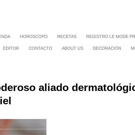
IENDA
HOROSCOPO
RECETAS
REGISTRO LE MODE P
EDITOR
CONTACTO
ABOUT US
DECORACIÓN
M
poderoso aliado dermatológi
iel