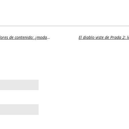
Los reality shows apuestan por los creadores de contenido: ¿moda o nueva era del entretenimiento?