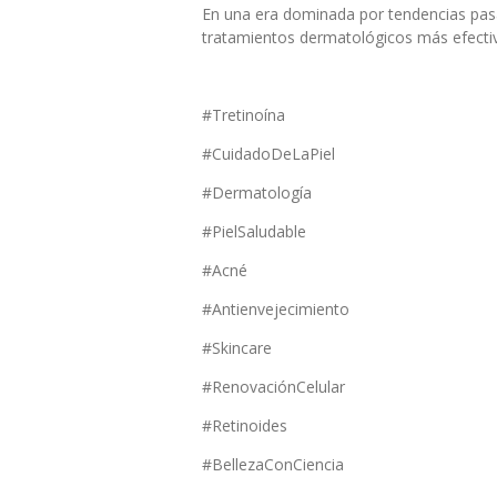
En una era dominada por tendencias pasa
tratamientos dermatológicos más efectivos
#Tretinoína
#CuidadoDeLaPiel
#Dermatología
#PielSaludable
#Acné
#Antienvejecimiento
#Skincare
#RenovaciónCelular
#Retinoides
#BellezaConCiencia