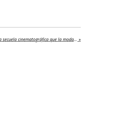
El diablo viste de Prada 2: la secuela cinematográfica que la moda y el cine esperaban
»